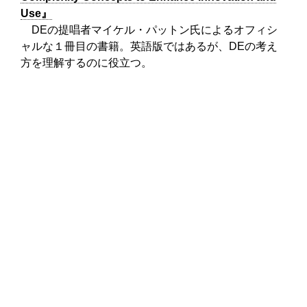
Use』
DE
の
提唱者マイケル・パットン氏による
オフィシ
ャルな１
冊目の
書籍
。
英語版ではあるが、
DE
の考え
方を理解するのに役立つ。