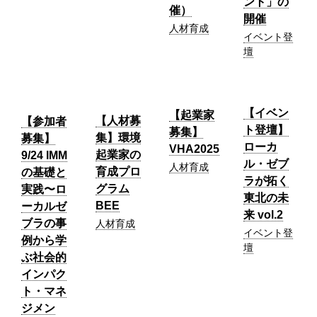
ント」の
催）
開催
人材育成
イベント登
壇
【イベン
【起業家
【人材募
【参加者
ト登壇】
募集】
集】環境
募集】
ローカ
VHA2025
起業家の
9/24 IMM
ル・ゼブ
人材育成
育成プロ
の基礎と
ラが拓く
グラム
実践〜ロ
東北の未
BEE
ーカルゼ
来 vol.2
ブラの事
人材育成
イベント登
例から学
壇
ぶ社会的
インパク
ト・マネ
ジメン