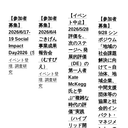
【イベン
【参加者
【参加者
【参加者
ト中止】
募集】
募集】
募集】
2026/5/28
2026/6/4
2026/6/17-
9/28 シン
評価を、
ごきげん
19 Social
ポジウム
次のステ
事業成果
Impact
「地域の
ージへ 発
報告会
Day2026（SIMI）
社会課題
展的評価
（むすび
解決に向
イベント登
（DE）の
壇
,
調査研
え）
けて～自
第一人者
究
治体、地
イベント登
Kate
壇
,
調査研
域企業、
McKegg
究
中間支援
氏と学
団体等の
ぶ“複雑な
協業と社
時代の評
会的イン
価”実践
パクト・
（ハイブ
マネジメ
リッド開